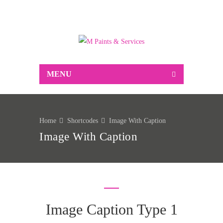
Suppliers of Decorative and industrial paint,
associated decorating sundries, Markal marking
products and much more…
MENU
Home
Shortcodes
Image With Caption
Image With Caption
Image Caption Type 1