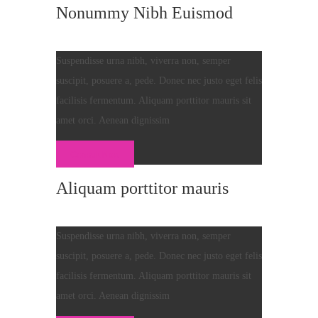
Nonummy Nibh Euismod
Suspendisse urna nibh, viverra non, semper
suscipit, posuere a, pede. Donec nec justo eget felis
facilisis fermentum. Aliquam porttitor mauris sit
amet orci. Aenean dignissim
Consult Now
Aliquam porttitor mauris
Suspendisse urna nibh, viverra non, semper
suscipit, posuere a, pede. Donec nec justo eget felis
facilisis fermentum. Aliquam porttitor mauris sit
amet orci. Aenean dignissim