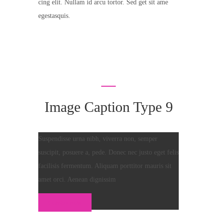
cing elit. Nullam id arcu tortor. Sed get sit ame
egestasquis.
Image Caption Type 9
Suspendisse urna nibh, viverra non, semper
suscipit, posuere a, pede. Donec nec justo eget felis
facilisis fermentum. Aliquam porttitor mauris sit
amet orci. Aenean dignissim
Consult Now